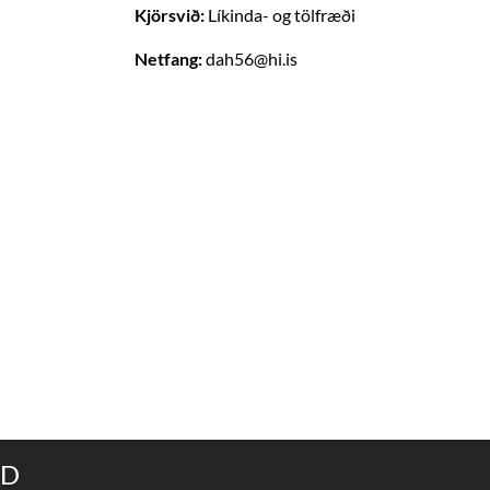
Kjörsvið:
Líkinda- og tölfræði
Netfang:
dah56@hi.is
ND