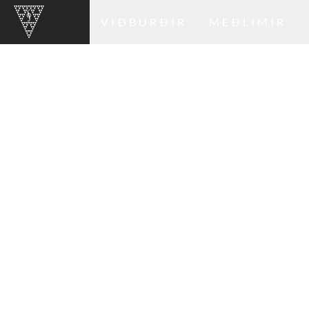
VIÐBURÐIR
MEÐLIMIR