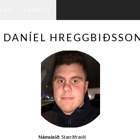
LÖG
VERPILL
DANÍEL HREGGBIÐSSO
Námsleið:
Stærðfræði