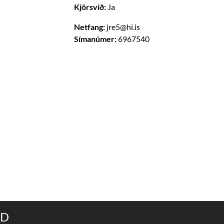
Kjörsvið:
Ja
Netfang:
jre5@hi.is
Símanúmer:
6967540
ND