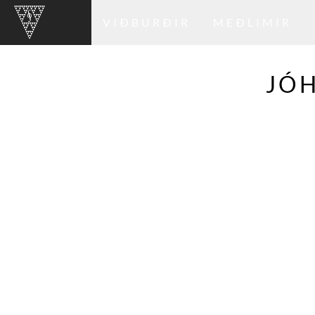
VIÐBURÐIR
MEÐLIMIR
JÓH