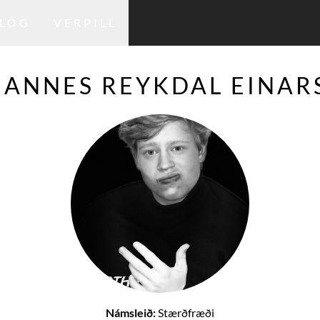
LÖG
VERPILL
ANNES REYKDAL EINAR
Námsleið:
Stærðfræði