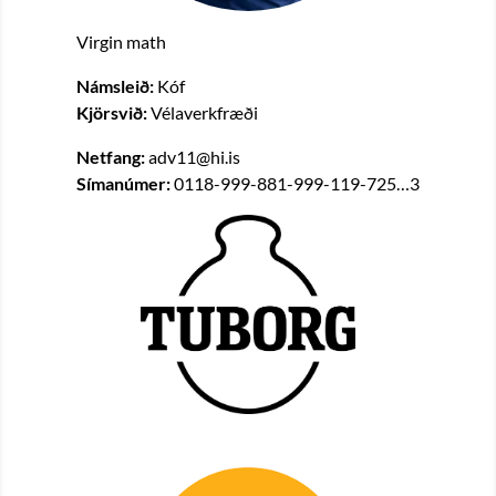
Virgin math
Námsleið:
Kóf
Kjörsvið:
Vélaverkfræði
Netfang:
adv11@hi.is
Símanúmer:
0118-999-881-999-119-725…3