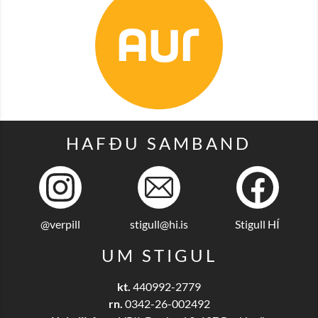
HAFÐU SAMBAND
@verpill
stigull@hi.is
Stigull HÍ
UM STIGUL
kt.
440992-2779
rn.
0342-26-002492