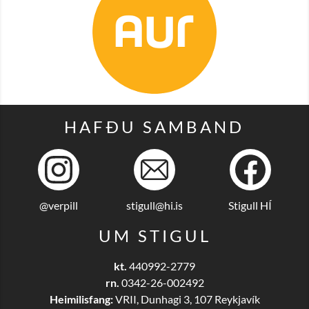
HAFÐU SAMBAND
@verpill
stigull@hi.is
Stigull HÍ
UM STIGUL
kt.
440992-2779
rn.
0342-26-002492
Heimilisfang:
VRII, Dunhagi 3, 107 Reykjavík