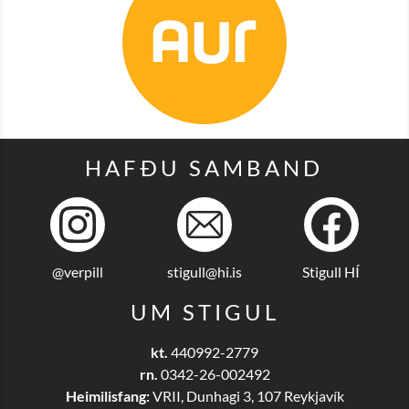
HAFÐU SAMBAND
@verpill
stigull@hi.is
Stigull HÍ
UM STIGUL
kt.
440992-2779
rn.
0342-26-002492
Heimilisfang:
VRII, Dunhagi 3, 107 Reykjavík