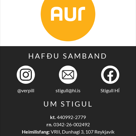
HAFÐU SAMBAND
@verpill
stigull@hi.is
Stigull HÍ
UM STIGUL
kt.
440992-2779
rn.
0342-26-002492
Heimilisfang:
VRII, Dunhagi 3, 107 Reykjavík