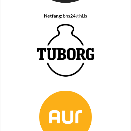
Netfang:
bhs24@hi.is