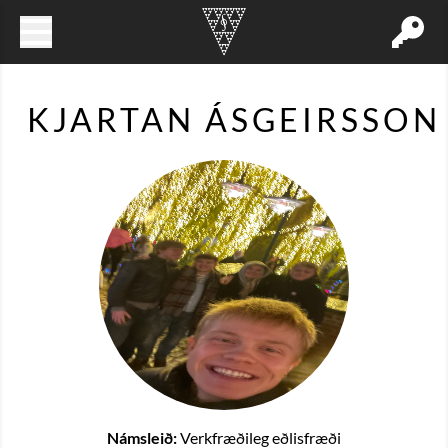
KJARTAN ÁSGEIRSSON
Námsleið:
Verkfræðileg eðlisfræði