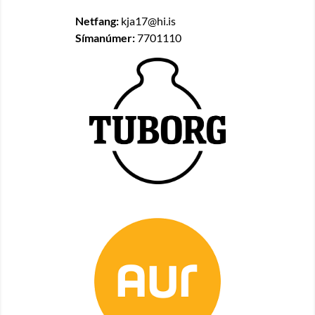
Netfang:
kja17@hi.is
Símanúmer:
7701110