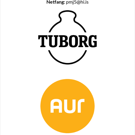
Netfang:
pmj5@hi.is