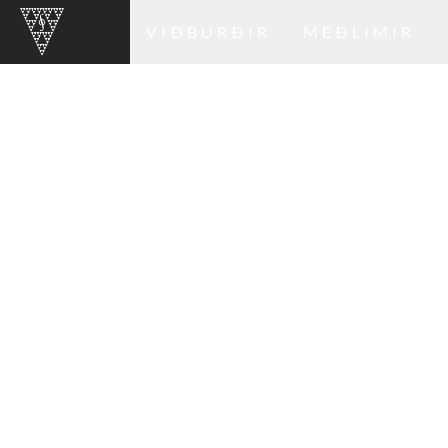
VIÐBURÐIR
MEÐLIMIR