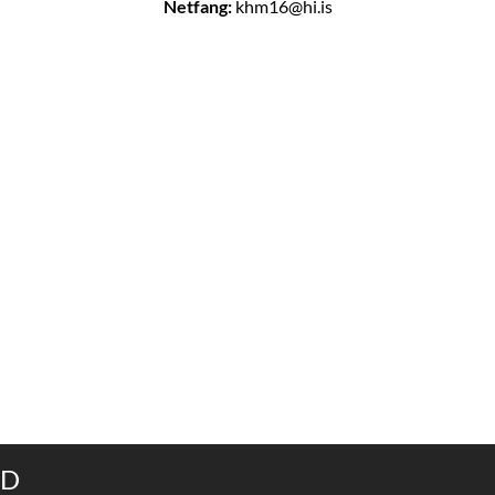
Netfang:
khm16@hi.is
ND