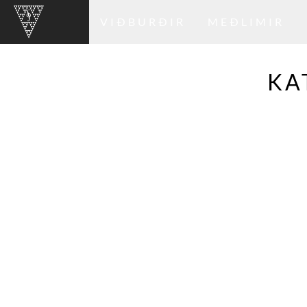
VIÐBURÐIR
MEÐLIMIR
KA