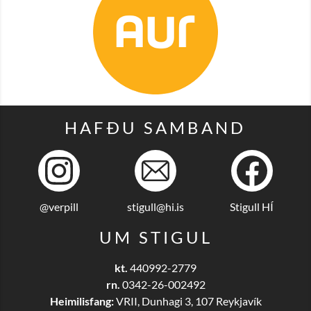
HAFÐU SAMBAND
@verpill
stigull@hi.is
Stigull HÍ
UM STIGUL
kt.
440992-2779
rn.
0342-26-002492
Heimilisfang:
VRII, Dunhagi 3, 107 Reykjavík