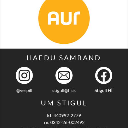
HAFÐU SAMBAND
@verpill
stigull@hi.is
Stigull HÍ
UM STIGUL
kt.
440992-2779
rn.
0342-26-002492