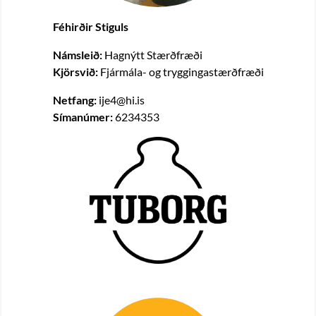
Féhirðir
Stiguls
Námsleið:
Hagnýtt Stærðfræði
Kjörsvið:
Fjármála- og tryggingastærðfræði
Netfang:
ije4@hi.is
Símanúmer:
6234353