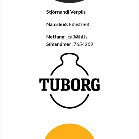
Stjórnandi Verpils
Námsleið:
Eðlisfræði
Netfang:
jca3@hi.is
Símanúmer:
7654269