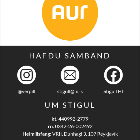
HAFÐU SAMBAND
@verpill
stigull@hi.is
Stigull HÍ
UM STIGUL
kt.
440992-2779
rn.
0342-26-002492
Heimilisfang:
VRII, Dunhagi 3, 107 Reykjavík