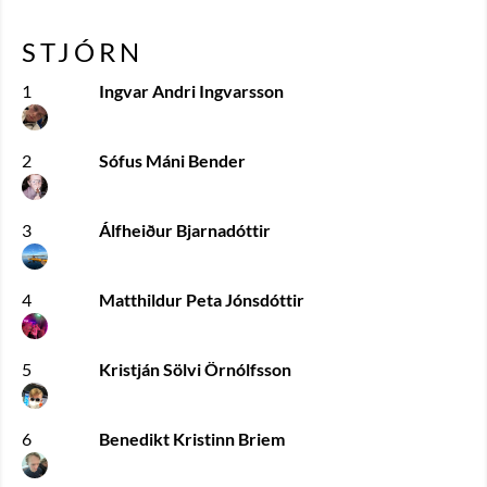
STJÓRN
1
Ingvar Andri Ingvarsson
2
Sófus Máni Bender
3
Álfheiður Bjarnadóttir
4
Matthildur Peta Jónsdóttir
5
Kristján Sölvi Örnólfsson
6
Benedikt Kristinn Briem