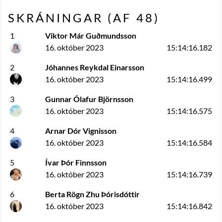
SKRÁNINGAR (AF
48
)
1
Viktor Már Guðmundsson
16. október 2023
15:14:16.182
2
Jóhannes Reykdal Einarsson
16. október 2023
15:14:16.499
3
Gunnar Ólafur Björnsson
16. október 2023
15:14:16.575
4
Arnar Dór Vignisson
16. október 2023
15:14:16.584
5
Ívar Þór Finnsson
16. október 2023
15:14:16.739
6
Berta Rögn Zhu Þórisdóttir
16. október 2023
15:14:16.842