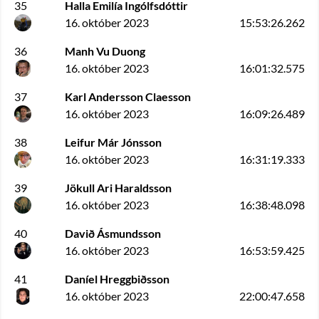
35
Halla Emilía Ingólfsdóttir
16. október 2023
15:53:26.262
36
Manh Vu Duong
16. október 2023
16:01:32.575
37
Karl Andersson Claesson
16. október 2023
16:09:26.489
38
Leifur Már Jónsson
16. október 2023
16:31:19.333
39
Jökull Ari Haraldsson
16. október 2023
16:38:48.098
40
Davið Ásmundsson
16. október 2023
16:53:59.425
41
Daníel Hreggbiðsson
16. október 2023
22:00:47.658