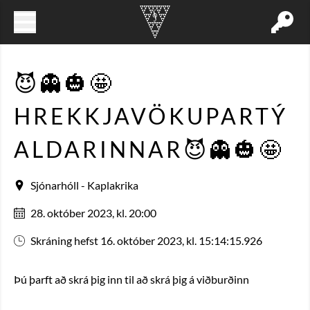
😈👻🎃🤩
HREKKJAVÖKUPARTÝ
ALDARINNAR😈👻🎃🤩
Sjónarhóll - Kaplakrika
28. október 2023, kl. 20:00
Skráning hefst 16. október 2023, kl. 15:14:15.926
Þú þarft að skrá þig inn til að skrá þig á viðburðinn