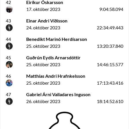
42
Eiríkur Óskarsson
17. október 2023
9:04:58.094
43
Einar Andri Víðisson
24. október 2023
22:34:49.443
44
Benedikt Marinó Herdísarson
25. október 2023
13:20:37.840
45
Guðrún Eydís Arnarsdóttir
25. október 2023
14:46:15.577
46
Matthías Andri Hrafnkelsson
25. október 2023
17:13:43.416
47
Gabriel Árni Valladares Inguson
26. október 2023
18:14:52.610