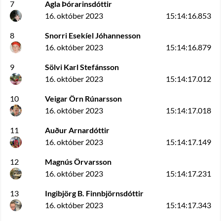
7
Agla Þórarinsdóttir
16. október 2023
15:14:16.853
8
Snorri Esekíel Jóhannesson
16. október 2023
15:14:16.879
9
Sölvi Karl Stefánsson
16. október 2023
15:14:17.012
10
Veigar Örn Rúnarsson
16. október 2023
15:14:17.018
11
Auður Arnardóttir
16. október 2023
15:14:17.149
12
Magnús Örvarsson
16. október 2023
15:14:17.231
13
Ingibjörg B. Finnbjörnsdóttir
16. október 2023
15:14:17.343