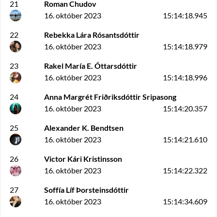
21
Roman Chudov
16. október 2023
15:14:18.945
22
Rebekka Lára Rósantsdóttir
16. október 2023
15:14:18.979
23
Rakel María E. Óttarsdóttir
16. október 2023
15:14:18.996
24
Anna Margrét Friðriksdóttir Sripasong
16. október 2023
15:14:20.357
25
Alexander K. Bendtsen
16. október 2023
15:14:21.610
26
Victor Kári Kristinsson
16. október 2023
15:14:22.322
27
Soffía Líf Þorsteinsdóttir
16. október 2023
15:14:34.609