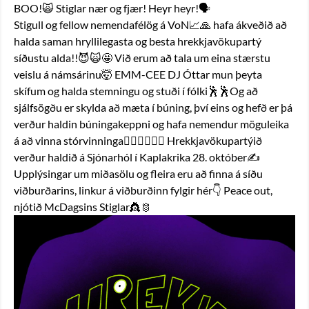
BOO!🙀 Stiglar nær og fjær! Heyr heyr!🗣️
Stigull og fellow nemendafélög á VoN📈🙏 hafa ákveðið að 
halda saman hryllilegasta og besta hrekkjavökupartý 
síðustu alda!!😈🙀🤩 Við erum að tala um eina stærstu 
veislu á námsárinu🤯 EMM-CEE DJ Óttar mun þeyta 
skífum og halda stemningu og stuði í fólki🕺🕺Og að 
sjálfsögðu er skylda að mæta í búning, því eins og hefð er þá 
verður haldin búningakeppni og hafa nemendur möguleika 
á að vinna stórvinninga🧛‍♂️🧟‍♀️🦸‍♂️ Hrekkjavökupartýið 
verður haldið á Sjónarhól í Kaplakrika 28. október✍️ 
Upplýsingar um miðasölu og fleira eru að finna á síðu 
viðburðarins, linkur á viðburðinn fylgir hér👇 Peace out, 
njótið McDagsins Stiglar👸🫅