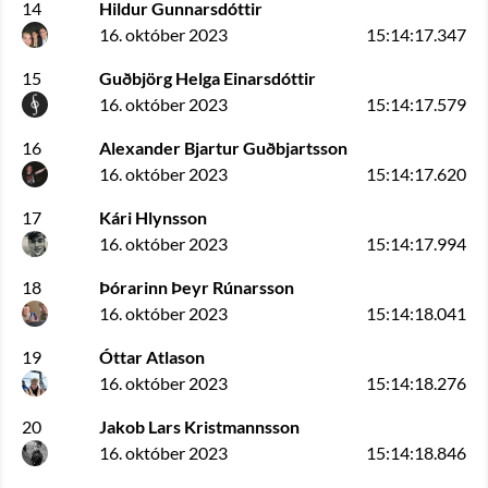
14
Hildur Gunnarsdóttir
16. október 2023
15:14:17.347
15
Guðbjörg Helga Einarsdóttir
16. október 2023
15:14:17.579
16
Alexander Bjartur Guðbjartsson
16. október 2023
15:14:17.620
17
Kári Hlynsson
16. október 2023
15:14:17.994
18
Þórarinn Þeyr Rúnarsson
16. október 2023
15:14:18.041
19
Óttar Atlason
16. október 2023
15:14:18.276
20
Jakob Lars Kristmannsson
16. október 2023
15:14:18.846