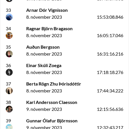
33
Arnar Dór Vignisson
8. nóvember 2023
15:53:08.846
34
Ragnar Björn Bragason
8. nóvember 2023
16:05:17.046
35
Auðun Bergsson
8. nóvember 2023
16:31:16.216
36
Einar Skúli Zoega
8. nóvember 2023
17:18:18.276
37
Berta Rögn Zhu Þórisdóttir
8. nóvember 2023
17:44:34.222
38
Karl Andersson Claesson
9. nóvember 2023
12:15:56.636
39
Gunnar Ólafur Björnsson
9. nóvember 2023
12:32:43.217