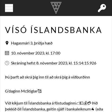
VÍSÓ ÍSLANDSBANKA
Hagasmári 3, þriðja hæð
10. nóvember 2023, kl. 17:00
Skráning hefst 8. nóvember 2023, kl. 15:14:15.926
Þú þarft að skrá þig inn til að skrá þig á viðburðinn
G’daginn McStiglar🥰
Við kíkjum til Íslandsbanka á föstudaginn📈💵💰💳 Þið 
þekkið öll Íslandsbanka, geitin sjálf í bankaleiknum🐐 (eða 