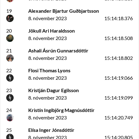
19
Alexander Bjartur Guðbjartsson
8. nóvember 2023
15:14:18.376
20
Jökull Ari Haraldsson
8. nóvember 2023
15:14:18.508
21
Ashali Ásrún Gunnarsdóttir
8. nóvember 2023
15:14:18.802
22
Flosi Thomas Lyons
8. nóvember 2023
15:14:19.066
23
Kristján Dagur Egilsson
8. nóvember 2023
15:14:19.099
24
Kristín Ingibjörg Magnúsdóttir
8. nóvember 2023
15:14:20.749
25
Elísa Inger Jónsdóttir
8. nóvember 2023
15:14:20.805