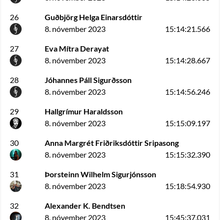
26
Guðbjörg Helga Einarsdóttir
8. nóvember 2023
15:14:21.566
27
Eva Mítra Derayat
8. nóvember 2023
15:14:28.667
28
Jóhannes Páll Sigurðsson
8. nóvember 2023
15:14:56.246
29
Hallgrímur Haraldsson
8. nóvember 2023
15:15:09.197
30
Anna Margrét Friðriksdóttir Sripasong
8. nóvember 2023
15:15:32.390
31
Þorsteinn Wilhelm Sigurjónsson
8. nóvember 2023
15:18:54.930
32
Alexander K. Bendtsen
8. nóvember 2023
15:45:37.031