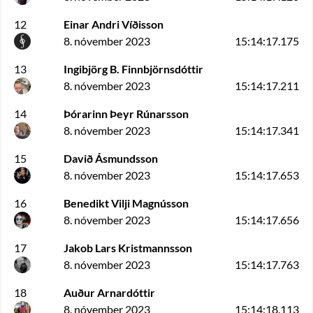
12
Einar Andri Víðisson
8. nóvember 2023
15:14:17.175
13
Ingibjörg B. Finnbjörnsdóttir
8. nóvember 2023
15:14:17.211
14
Þórarinn Þeyr Rúnarsson
8. nóvember 2023
15:14:17.341
15
Davið Ásmundsson
8. nóvember 2023
15:14:17.653
16
Benedikt Vilji Magnússon
8. nóvember 2023
15:14:17.656
17
Jakob Lars Kristmannsson
8. nóvember 2023
15:14:17.763
18
Auður Arnardóttir
8. nóvember 2023
15:14:18.113