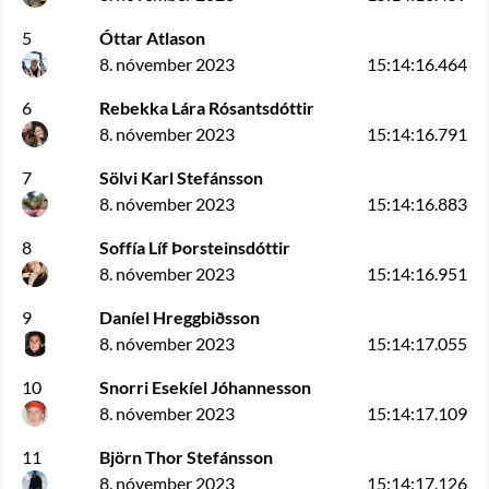
5
Óttar Atlason
8. nóvember 2023
15:14:16.464
6
Rebekka Lára Rósantsdóttir
8. nóvember 2023
15:14:16.791
7
Sölvi Karl Stefánsson
8. nóvember 2023
15:14:16.883
8
Soffía Líf Þorsteinsdóttir
8. nóvember 2023
15:14:16.951
9
Daníel Hreggbiðsson
8. nóvember 2023
15:14:17.055
10
Snorri Esekíel Jóhannesson
8. nóvember 2023
15:14:17.109
11
Björn Thor Stefánsson
8. nóvember 2023
15:14:17.126