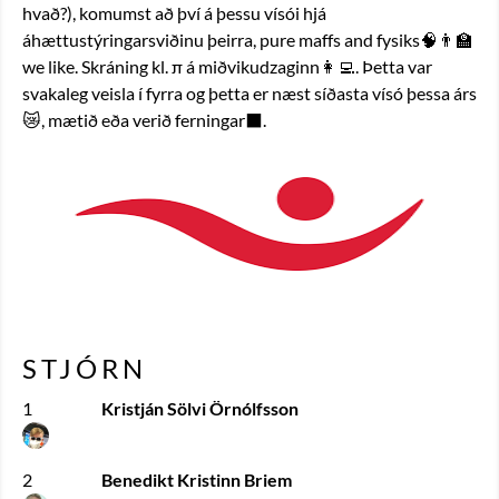
hvað?), komumst að því á þessu vísói hjá 
áhættustýringarsviðinu þeirra, pure maffs and fysiks🧠👨‍🏫 
we like. Skráning kl. π á miðvikudzaginn👩‍💻. Þetta var 
svakaleg veisla í fyrra og þetta er næst síðasta vísó þessa árs
😿, mætið eða verið ferningar⬛️. 
STJÓRN
1
Kristján Sölvi Örnólfsson
2
Benedikt Kristinn Briem