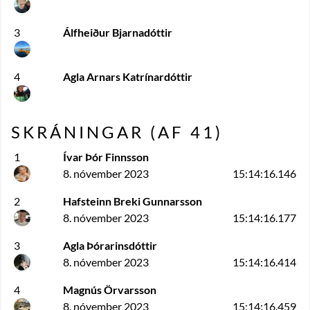
3
Álfheiður Bjarnadóttir
4
Agla Arnars Katrínardóttir
SKRÁNINGAR (AF
41
)
1
Ívar Þór Finnsson
8. nóvember 2023
15:14:16.146
2
Hafsteinn Breki Gunnarsson
8. nóvember 2023
15:14:16.177
3
Agla Þórarinsdóttir
8. nóvember 2023
15:14:16.414
4
Magnús Örvarsson
8. nóvember 2023
15:14:16.459