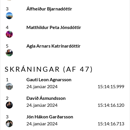
3
Álfheiður Bjarnadóttir
4
Matthildur Peta Jónsdóttir
5
Agla Arnars Katrínardóttir
SKRÁNINGAR (AF
47
)
1
Gauti Leon Agnarsson
24. janúar 2024
15:14:15.999
2
Davið Ásmundsson
24. janúar 2024
15:14:16.120
3
Jón Hákon Garðarsson
24. janúar 2024
15:14:16.713