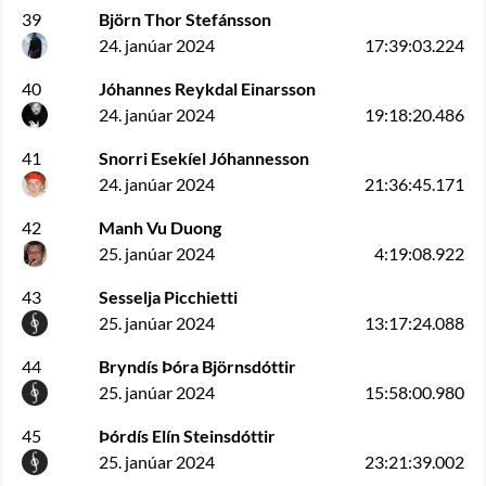
39
Björn Thor Stefánsson
24. janúar 2024
17:39:03.224
40
Jóhannes Reykdal Einarsson
24. janúar 2024
19:18:20.486
41
Snorri Esekíel Jóhannesson
24. janúar 2024
21:36:45.171
42
Manh Vu Duong
25. janúar 2024
4:19:08.922
43
Sesselja Picchietti
25. janúar 2024
13:17:24.088
44
Bryndís Þóra Björnsdóttir
25. janúar 2024
15:58:00.980
45
Þórdís Elín Steinsdóttir
25. janúar 2024
23:21:39.002