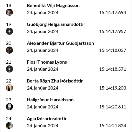
18
Benedikt Vilji Magnússon
24. janúar 2024
15:14:17.694
19
Guðbjörg Helga Einarsdóttir
24. janúar 2024
15:14:17.957
20
Alexander Bjartur Guðbjartsson
24. janúar 2024
15:14:18.037
21
Flosi Thomas Lyons
24. janúar 2024
15:14:18.571
22
Berta Rögn Zhu Þórisdóttir
24. janúar 2024
15:14:19.203
23
Hallgrímur Haraldsson
24. janúar 2024
15:14:20.611
24
Agla Þórarinsdóttir
24. janúar 2024
15:14:21.834