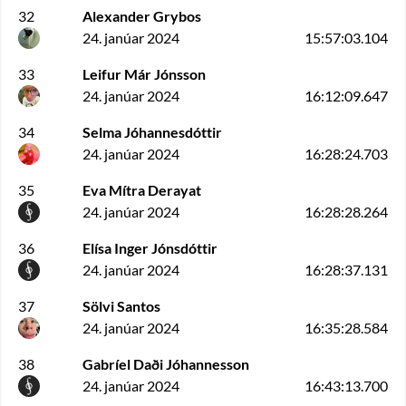
32
Alexander Grybos
24. janúar 2024
15:57:03.104
33
Leifur Már Jónsson
24. janúar 2024
16:12:09.647
34
Selma Jóhannesdóttir
24. janúar 2024
16:28:24.703
35
Eva Mítra Derayat
24. janúar 2024
16:28:28.264
36
Elísa Inger Jónsdóttir
24. janúar 2024
16:28:37.131
37
Sölvi Santos
24. janúar 2024
16:35:28.584
38
Gabríel Daði Jóhannesson
24. janúar 2024
16:43:13.700