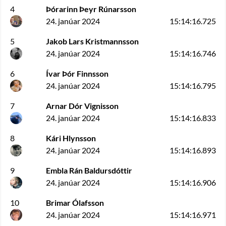
4
Þórarinn Þeyr Rúnarsson
24. janúar 2024
15:14:16.725
5
Jakob Lars Kristmannsson
24. janúar 2024
15:14:16.746
6
Ívar Þór Finnsson
24. janúar 2024
15:14:16.795
7
Arnar Dór Vignisson
24. janúar 2024
15:14:16.833
8
Kári Hlynsson
24. janúar 2024
15:14:16.893
9
Embla Rán Baldursdóttir
24. janúar 2024
15:14:16.906
10
Brimar Ólafsson
24. janúar 2024
15:14:16.971