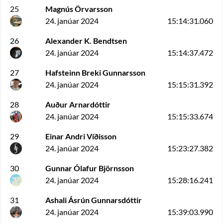
25
Magnús Örvarsson
24. janúar 2024
15:14:31.060
26
Alexander K. Bendtsen
24. janúar 2024
15:14:37.472
27
Hafsteinn Breki Gunnarsson
24. janúar 2024
15:15:31.392
28
Auður Arnardóttir
24. janúar 2024
15:15:33.674
29
Einar Andri Víðisson
24. janúar 2024
15:23:27.382
30
Gunnar Ólafur Björnsson
24. janúar 2024
15:28:16.241
31
Ashali Ásrún Gunnarsdóttir
24. janúar 2024
15:39:03.990