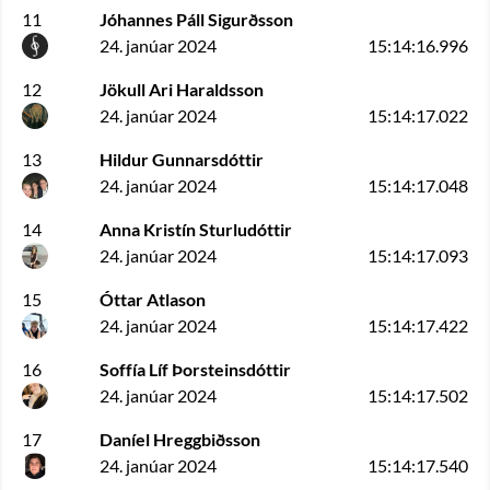
11
Jóhannes Páll Sigurðsson
24. janúar 2024
15:14:16.996
12
Jökull Ari Haraldsson
24. janúar 2024
15:14:17.022
13
Hildur Gunnarsdóttir
24. janúar 2024
15:14:17.048
14
Anna Kristín Sturludóttir
24. janúar 2024
15:14:17.093
15
Óttar Atlason
24. janúar 2024
15:14:17.422
16
Soffía Líf Þorsteinsdóttir
24. janúar 2024
15:14:17.502
17
Daníel Hreggbiðsson
24. janúar 2024
15:14:17.540