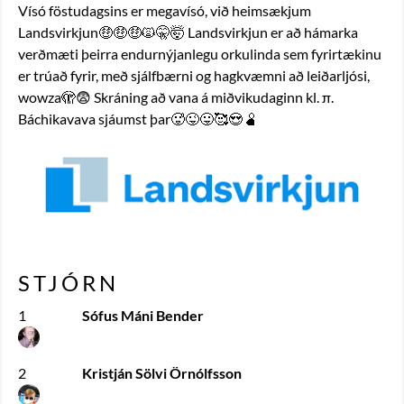
Vísó föstudagsins er megavísó, við heimsækjum 
Landsvirkjun🤑🤑🤑🙀🤫🤯 Landsvirkjun er að hámarka 
verðmæti þeirra endurnýjanlegu orkulinda sem fyrirtækinu 
er trúað fyrir, með sjálfbærni og hagkvæmni að leiðarljósi, 
wowza🫣😨 Skráning að vana á miðvikudaginn kl. π. 
Báchikavava sjáumst þar🥵😜😛🥰😍🫄
STJÓRN
1
Sófus Máni Bender
2
Kristján Sölvi Örnólfsson