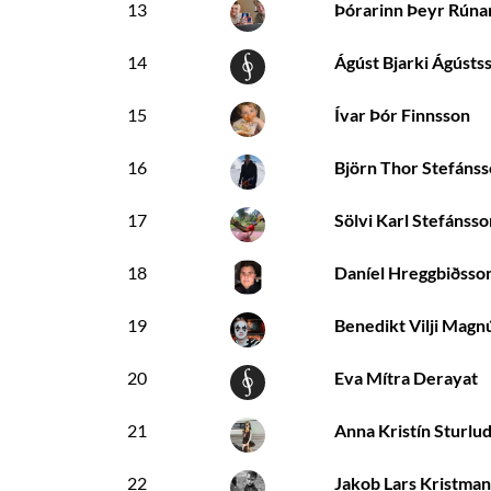
13
Þórarinn Þeyr Rúna
14
Ágúst Bjarki Ágústs
15
Ívar Þór Finnsson
16
Björn Thor Stefáns
17
Sölvi Karl Stefánsso
18
Daníel Hreggbiðsso
19
Benedikt Vilji Magn
20
Eva Mítra Derayat
21
Anna Kristín Sturlud
22
Jakob Lars Kristma