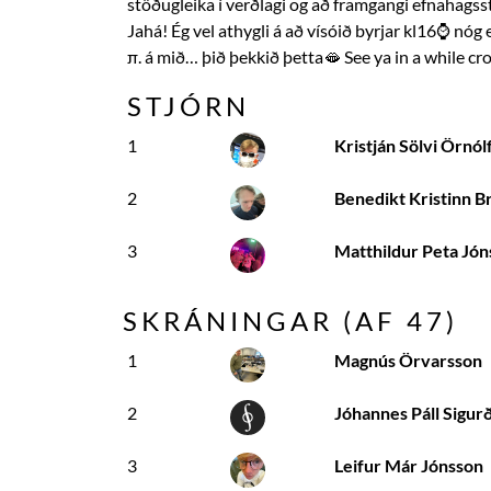
stöðugleika í verðlagi og að framgangi efnahagsste
Jahá! Ég vel athygli á að vísóið byrjar kl16⌚️ nóg 
π. á mið… þið þekkið þetta🫦 See ya in a while cr
STJÓRN
1
Kristján Sölvi Örnól
2
Benedikt Kristinn B
3
Matthildur Peta Jón
SKRÁNINGAR (AF
47
)
1
Magnús Örvarsson
2
Jóhannes Páll Sigur
3
Leifur Már Jónsson