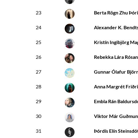
23
Berta Rögn Zhu Þóri
24
Alexander K. Bendt
25
Kristín Ingibjörg Ma
26
Rebekka Lára Rósan
27
Gunnar Ólafur Björ
28
Anna Margrét Friðri
29
Embla Rán Baldursdó
30
Viktor Már Guðmun
31
Þórdís Elín Steinsdót