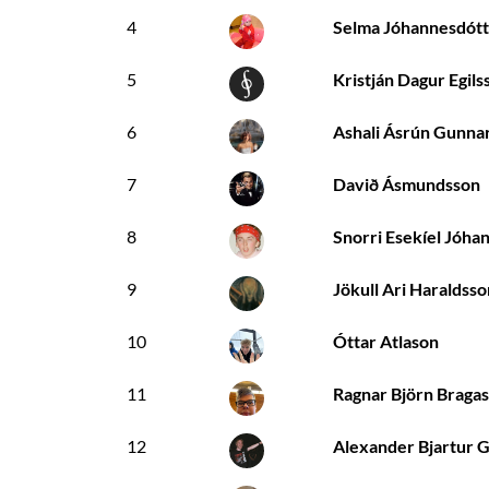
4
Selma Jóhannesdótt
5
Kristján Dagur Egils
6
Ashali Ásrún Gunnar
7
Davið Ásmundsson
8
Snorri Esekíel Jóha
9
Jökull Ari Haraldsso
10
Óttar Atlason
11
Ragnar Björn Braga
12
Alexander Bjartur 