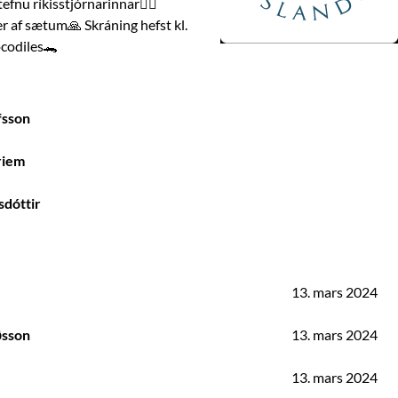
fnu ríkisstjórnarinnar😮‍💨 
er af sætum🙏 Skráning hefst kl. 
ocodiles🐊 
fsson
riem
sdóttir
13. mars 2024
ðsson
13. mars 2024
13. mars 2024