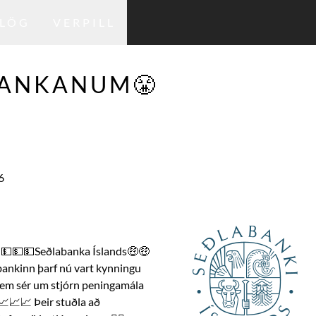
LÖG
VERPILL
BANKANUM😤
6
💵💵💵Seðlabanka Íslands🤑🤑
ankinn þarf nú vart kynningu 
 sem sér um stjórn peningamála 
📈📈📈 Þeir stuðla að 