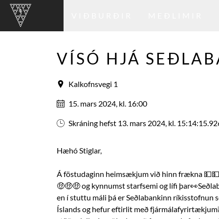
VIÐBURÐIR
MEÐLIMIR
VÍSÓ HJÁ SEÐLA
Kalkofnsvegi 1
15. mars 2024, kl. 16:00
Skráning hefst 13. mars 2024, kl. 15:14:15.92
Hæhó Stiglar,
Á föstudaginn heimsækjum við hinn frækna 💵
🤑🤑🤑 og kynnumst starfsemi og lífi þar👀Seðlab
en í stuttu máli þá er Seðlabankinn ríkisstofnun
Íslands og hefur eftirlit með fjármálafyrirtækjum