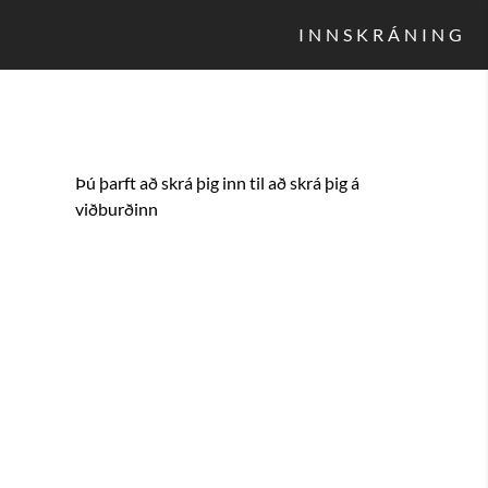
INNSKRÁNING
Þú þarft að skrá þig inn til að skrá þig á
viðburðinn