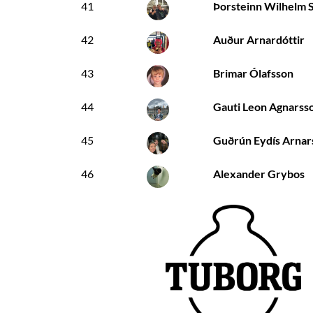
41
Þorsteinn Wilhelm 
42
Auður Arnardóttir
43
Brimar Ólafsson
44
Gauti Leon Agnarss
45
Guðrún Eydís Arnar
46
Alexander Grybos