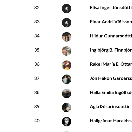
32
Elísa Inger Jónsdótti
33
Einar Andri Víðisson
34
Hildur Gunnarsdótti
35
Ingibjörg B. Finnbjö
36
Rakel María E. Óttar
37
Jón Hákon Garðars
38
Halla Emilía Ingólfsd
39
Agla Þórarinsdóttir
40
Hallgrímur Haralds