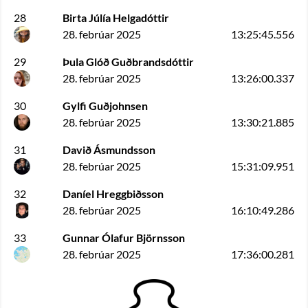
28
Birta Júlía Helgadóttir
28. febrúar 2025
13:25:45.556
29
Þula Glóð Guðbrandsdóttir
28. febrúar 2025
13:26:00.337
30
Gylfi Guðjohnsen
28. febrúar 2025
13:30:21.885
31
Davið Ásmundsson
28. febrúar 2025
15:31:09.951
32
Daníel Hreggbiðsson
28. febrúar 2025
16:10:49.286
33
Gunnar Ólafur Björnsson
28. febrúar 2025
17:36:00.281