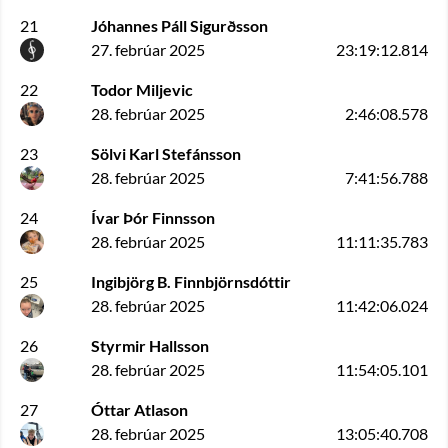
21
Jóhannes Páll Sigurðsson
27. febrúar 2025
23:19:12.814
22
Todor Miljevic
28. febrúar 2025
2:46:08.578
23
Sölvi Karl Stefánsson
28. febrúar 2025
7:41:56.788
24
Ívar Þór Finnsson
28. febrúar 2025
11:11:35.783
25
Ingibjörg B. Finnbjörnsdóttir
28. febrúar 2025
11:42:06.024
26
Styrmir Hallsson
28. febrúar 2025
11:54:05.101
27
Óttar Atlason
28. febrúar 2025
13:05:40.708