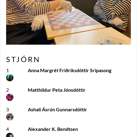
STJÓRN
1
Anna Margrét Friðriksdóttir Sripasong
2
Matthildur Peta Jónsdóttir
3
Ashali Ásrún Gunnarsdóttir
4
Alexander K. Bendtsen