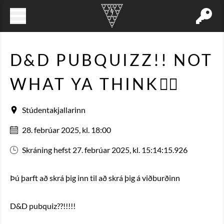
D&D PUBQUIZZ!! NOT
WHAT YA THINK☝🏻
Stúdentakjallarinn
28. febrúar 2025, kl. 18:00
Skráning hefst 27. febrúar 2025, kl. 15:14:15.926
Þú þarft að skrá þig inn til að skrá þig á viðburðinn
D&D pubquiz??!!!!!