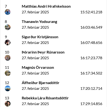
7
Matthías Andri Hrafnkelsson
27. febrúar 2025
15:52:41.218
8
Thanawin Yodsurang
27. febrúar 2025
16:03:46.549
9
Sigurður Kristjánsson
27. febrúar 2025
16:07:48.656
10
Þórarinn Þeyr Rúnarsson
27. febrúar 2025
16:17:23.778
11
Magnús Örvarsson
27. febrúar 2025
16:17:34.502
12
Álfheiður Bjarnadóttir
27. febrúar 2025
17:20:12.714
13
Rebekka Lára Rósantsdóttir
27. febrúar 2025
17:29:14.856