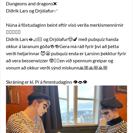
Dungeons and dragons❌
Diðrik Lars og Drjólafur✅
Núna á föstudaginn beint eftir vísó verða merkismennirnir 
✋🏻🤡🤚🏻
Diðrik Lars🫦🦶🏻 og Drjólafur🤠🍆 með pubquiz handa 
okkur á laranum góða🍻🍻Gera má ráð fyrir því að þetta 
verði heljarinnar 😈😬 pubquiz enda er Larsinn þekktur fyrir 
að vera besserwizzer 🤓☝🏻en við spennum greipar og 
vonum að okkur verði sýnd miskunn🙏🏼🙏🏼🙏🏼
Skráning er kl. Pí á fimmtudaginn 👁️👄👁️