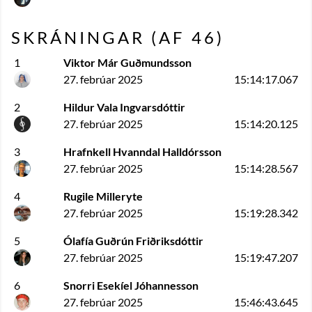
SKRÁNINGAR (AF
46
)
1
Viktor Már Guðmundsson
27. febrúar 2025
15:14:17.067
2
Hildur Vala Ingvarsdóttir
27. febrúar 2025
15:14:20.125
3
Hrafnkell Hvanndal Halldórsson
27. febrúar 2025
15:14:28.567
4
Rugile Milleryte
27. febrúar 2025
15:19:28.342
5
Ólafía Guðrún Friðriksdóttir
27. febrúar 2025
15:19:47.207
6
Snorri Esekíel Jóhannesson
27. febrúar 2025
15:46:43.645