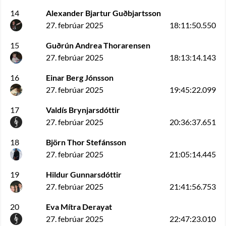
14
Alexander Bjartur Guðbjartsson
27. febrúar 2025
18:11:50.550
15
Guðrún Andrea Thorarensen
27. febrúar 2025
18:13:14.143
16
Einar Berg Jónsson
27. febrúar 2025
19:45:22.099
17
Valdís Brynjarsdóttir
27. febrúar 2025
20:36:37.651
18
Björn Thor Stefánsson
27. febrúar 2025
21:05:14.445
19
Hildur Gunnarsdóttir
27. febrúar 2025
21:41:56.753
20
Eva Mítra Derayat
27. febrúar 2025
22:47:23.010