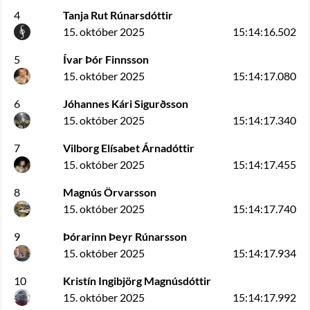
4
Tanja Rut Rúnarsdóttir
15. október 2025
15:14:16.502
5
Ívar Þór Finnsson
15. október 2025
15:14:17.080
6
Jóhannes Kári Sigurðsson
15. október 2025
15:14:17.340
7
Vilborg Elísabet Árnadóttir
15. október 2025
15:14:17.455
8
Magnús Örvarsson
15. október 2025
15:14:17.740
9
Þórarinn Þeyr Rúnarsson
15. október 2025
15:14:17.934
10
Kristín Ingibjörg Magnúsdóttir
15. október 2025
15:14:17.992