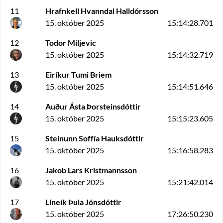
11
Hrafnkell Hvanndal Halldórsson
15. október 2025
15:14:28.701
12
Todor Miljevic
15. október 2025
15:14:32.719
13
Eiríkur Tumi Briem
15. október 2025
15:14:51.646
14
Auður Ásta Þorsteinsdóttir
15. október 2025
15:15:23.605
15
Steinunn Soffía Hauksdóttir
15. október 2025
15:16:58.283
16
Jakob Lars Kristmannsson
15. október 2025
15:21:42.014
17
Líneik Þula Jónsdóttir
15. október 2025
17:26:50.230