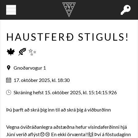
HAUSTFERÐ STIGULS!
🍁🍂✨
Gnoðarvogur 1
17. október 2025, kl. 18:30
Skráning hefst 15. október 2025, kl. 15:14:15.926
Þú þarft að skrá þig inn til að skrá þig á viðburðinn
Vegna óviðráðanlegra aðstæðna hefur vísindaferðinni hjá 
Júní verið aflýst😞😢 En ekki örvænta!!🙌 Því á föstudaginn 