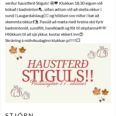
verður haustferð Stiguls! 🤩🧡 Klukkan 18.30 eigum við 
bókað í badminton🏸, síðan ætlum við að skella okkur í 
sund í Laugardalslaug🏊‍♀️ og höldum svo niður í bæ að 
skemmta okkur💃🕺 Passið að mæta með hreina skó fyrir 
badmintonið, sundföt, handklæði og föt til skiptanna🫶🫶 
Hlökkum til að sjá ykkur, kostar ekkert inn😍
Skráning á miðvikudaginn klukkan pí!!!!!💥
STJÓRN