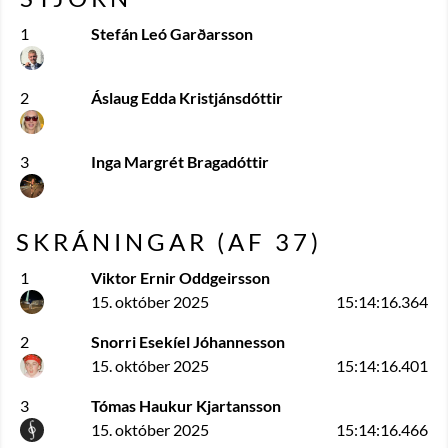
1
Stefán Leó Garðarsson
2
Áslaug Edda Kristjánsdóttir
3
Inga Margrét Bragadóttir
SKRÁNINGAR (AF
37
)
1
Viktor Ernir Oddgeirsson
15. október 2025
15:14:16.364
2
Snorri Esekíel Jóhannesson
15. október 2025
15:14:16.401
3
Tómas Haukur Kjartansson
15. október 2025
15:14:16.466