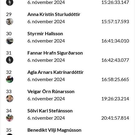
6. nóvember 2024
15:26:33.147
29
Anna Kristín Sturludóttir
6. nóvember 2024
15:57:17.593
30
Styrmir Hallsson
6. nóvember 2024
16:41:34.010
31
Fannar Hrafn Sigurðarson
6. nóvember 2024
16:42:43.077
32
Agla Arnars Katrínardóttir
6. nóvember 2024
16:58:25.665
33
Veigar Örn Rúnarsson
6. nóvember 2024
19:26:23.214
34
Sölvi Karl Stefánsson
6. nóvember 2024
20:41:57.814
35
Benedikt Vilji Magnússon