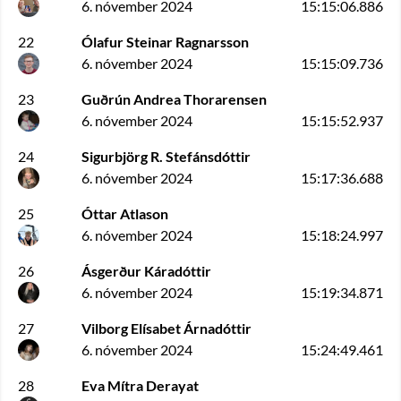
6. nóvember 2024
15:15:06.886
22
Ólafur Steinar Ragnarsson
6. nóvember 2024
15:15:09.736
23
Guðrún Andrea Thorarensen
6. nóvember 2024
15:15:52.937
24
Sigurbjörg R. Stefánsdóttir
6. nóvember 2024
15:17:36.688
25
Óttar Atlason
6. nóvember 2024
15:18:24.997
26
Ásgerður Káradóttir
6. nóvember 2024
15:19:34.871
27
Vilborg Elísabet Árnadóttir
6. nóvember 2024
15:24:49.461
28
Eva Mítra Derayat