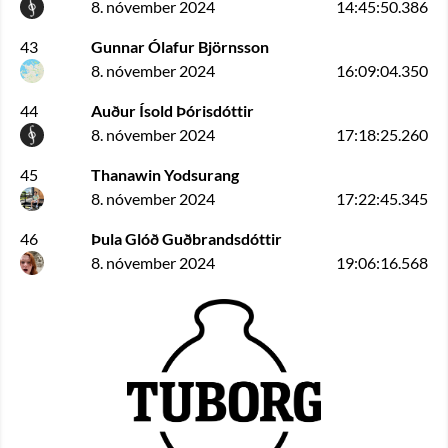
8. nóvember 2024
14:45:50.386
43
Gunnar Ólafur Björnsson
8. nóvember 2024
16:09:04.350
44
Auður Ísold Þórisdóttir
8. nóvember 2024
17:18:25.260
45
Thanawin Yodsurang
8. nóvember 2024
17:22:45.345
46
Þula Glóð Guðbrandsdóttir
8. nóvember 2024
19:06:16.568