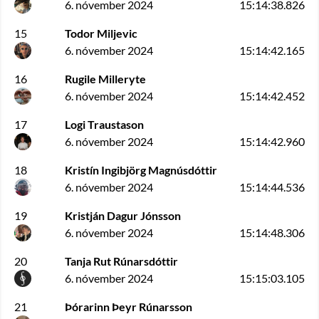
6. nóvember 2024
15:14:38.826
15
Todor Miljevic
6. nóvember 2024
15:14:42.165
16
Rugile Milleryte
6. nóvember 2024
15:14:42.452
17
Logi Traustason
6. nóvember 2024
15:14:42.960
18
Kristín Ingibjörg Magnúsdóttir
6. nóvember 2024
15:14:44.536
19
Kristján Dagur Jónsson
6. nóvember 2024
15:14:48.306
20
Tanja Rut Rúnarsdóttir
6. nóvember 2024
15:15:03.105
21
Þórarinn Þeyr Rúnarsson