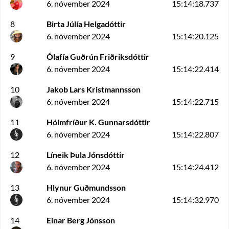
6. nóvember 2024
15:14:18.737
8
Birta Júlía Helgadóttir
6. nóvember 2024
15:14:20.125
9
Ólafía Guðrún Friðriksdóttir
6. nóvember 2024
15:14:22.414
10
Jakob Lars Kristmannsson
6. nóvember 2024
15:14:22.715
11
Hólmfríður K. Gunnarsdóttir
6. nóvember 2024
15:14:22.807
12
Líneik Þula Jónsdóttir
6. nóvember 2024
15:14:24.412
13
Hlynur Guðmundsson
6. nóvember 2024
15:14:32.970
14
Einar Berg Jónsson