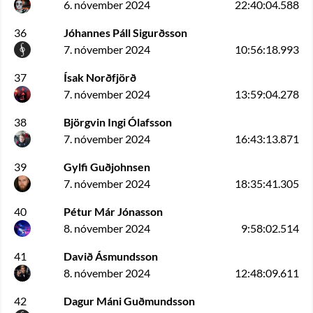
6. nóvember 2024
22:40:04.588
36
Jóhannes Páll Sigurðsson
7. nóvember 2024
10:56:18.993
37
Ísak Norðfjörð
7. nóvember 2024
13:59:04.278
38
Björgvin Ingi Ólafsson
7. nóvember 2024
16:43:13.871
39
Gylfi Guðjohnsen
7. nóvember 2024
18:35:41.305
40
Pétur Már Jónasson
8. nóvember 2024
9:58:02.514
41
Davið Ásmundsson
8. nóvember 2024
12:48:09.611
42
Dagur Máni Guðmundsson