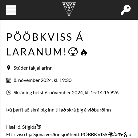
PÖÖBKVISS Á
LARANUM!🥵🔥
Stúdentakjallarinn
8. nóvember 2024, kl. 19:30
Skráning hefst 6. nóvember 2024, kl. 15:14:15.926
Þú þarft að skrá þig inn til að skrá þig á viðburðinn
HæHó, Stiglós👋
Eftir vísó hjá Sjóvá verður sjóðheitt PÖBBKVISS 🤩🥳🍻🕺 á 