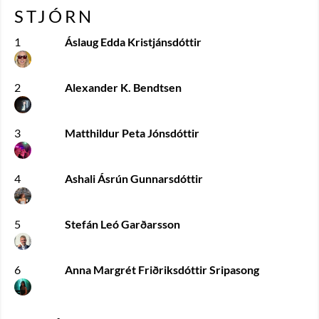
STJÓRN
1
Áslaug Edda Kristjánsdóttir
2
Alexander K. Bendtsen
3
Matthildur Peta Jónsdóttir
4
Ashali Ásrún Gunnarsdóttir
5
Stefán Leó Garðarsson
6
Anna Margrét Friðriksdóttir Sripasong