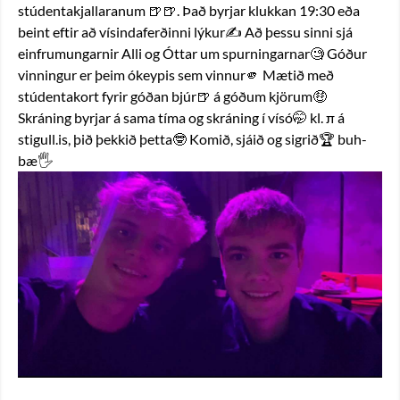
stúdentakjallaranum 🍺🍺. Það byrjar klukkan 19:30 eða 
beint eftir að vísindaferðinni lýkur✍️ Að þessu sinni sjá 
einfrumungarnir Alli og Óttar um spurningarnar🧐 Góður 
vinningur er þeim ókeypis sem vinnur🫵 Mætið með 
stúdentakort fyrir góðan bjúr🍺 á góðum kjörum🤑 
Skráning byrjar á sama tíma og skráning í vísó🤭 kl. π á 
stigull.is, þið þekkið þetta🤓 Komið, sjáið og sigrið🏆 buh-
bæ🖐️