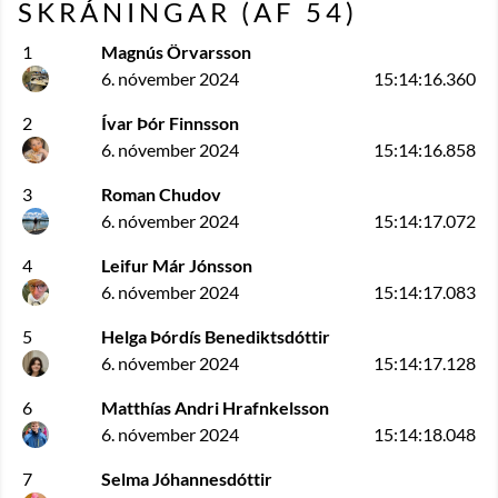
SKRÁNINGAR (AF
54
)
1
Magnús Örvarsson
6. nóvember 2024
15:14:16.360
2
Ívar Þór Finnsson
6. nóvember 2024
15:14:16.858
3
Roman Chudov
6. nóvember 2024
15:14:17.072
4
Leifur Már Jónsson
6. nóvember 2024
15:14:17.083
5
Helga Þórdís Benediktsdóttir
6. nóvember 2024
15:14:17.128
6
Matthías Andri Hrafnkelsson
6. nóvember 2024
15:14:18.048
7
Selma Jóhannesdóttir