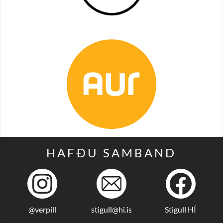
HAFÐU SAMBAND
@verpill
stigull@hi.is
Stigull HÍ