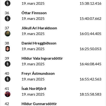
19. mars 2025
15:38:12.416
36
Óttar Finnsson
19. mars 2025
15:40:07.662
37
Jökull Ari Haraldsson
19. mars 2025
16:01:44.405
38
Daníel Hreggbiðsson
19. mars 2025
16:25:50.053
39
Hildur Vala Ingvarsdóttir
19. mars 2025
16:46:08.445
40
Freyr Ástmundsson
19. mars 2025
16:55:42.563
41
Ísak Norðfjörð
19. mars 2025
18:15:58.583
42
Hildur Gunnarsdóttir