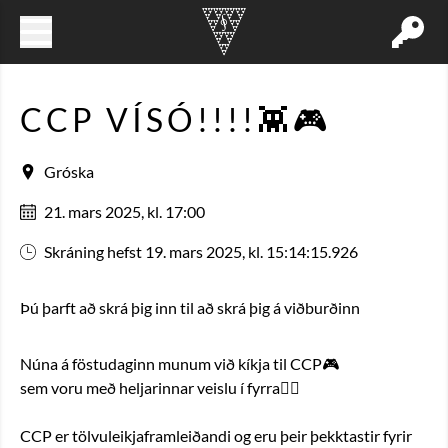
CCP VÍSÓ!!!!👾🎮
Gróska
21. mars 2025, kl. 17:00
Skráning hefst 19. mars 2025, kl. 15:14:15.926
Þú þarft að skrá þig inn til að skrá þig á viðburðinn
Núna á föstudaginn munum við kíkja til CCP🎮
sem voru með heljarinnar veislu í fyrra🙂‍↕️
CCP er tölvuleikjaframleiðandi og eru þeir þekktastir fyrir 