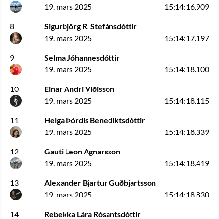
19. mars 2025
15:14:16.909
8
Sigurbjörg R. Stefánsdóttir
19. mars 2025
15:14:17.197
9
Selma Jóhannesdóttir
19. mars 2025
15:14:18.100
10
Einar Andri Víðisson
19. mars 2025
15:14:18.115
11
Helga Þórdís Benediktsdóttir
19. mars 2025
15:14:18.339
12
Gauti Leon Agnarsson
19. mars 2025
15:14:18.419
13
Alexander Bjartur Guðbjartsson
19. mars 2025
15:14:18.830
14
Rebekka Lára Rósantsdóttir