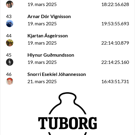
19. mars 2025
18:22:16.628
43
Arnar Dór Vignisson
19. mars 2025
19:53:55.693
44
Kjartan Ásgeirsson
19. mars 2025
22:14:10.879
45
Hlynur Guðmundsson
19. mars 2025
22:14:25.160
46
Snorri Esekíel Jóhannesson
21. mars 2025
16:43:51.731