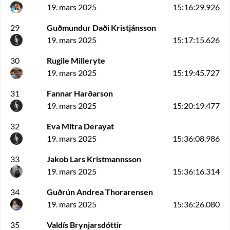
19. mars 2025
15:16:29.926
29
Guðmundur Daði Kristjánsson
19. mars 2025
15:17:15.626
30
Rugile Milleryte
19. mars 2025
15:19:45.727
31
Fannar Harðarson
19. mars 2025
15:20:19.477
32
Eva Mítra Derayat
19. mars 2025
15:36:08.986
33
Jakob Lars Kristmannsson
19. mars 2025
15:36:16.314
34
Guðrún Andrea Thorarensen
19. mars 2025
15:36:26.080
35
Valdís Brynjarsdóttir