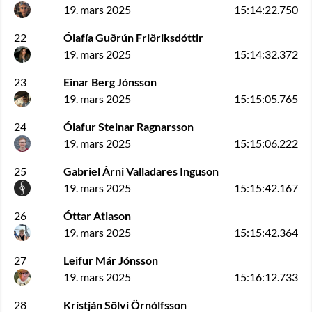
19. mars 2025
15:14:22.750
22
Ólafía Guðrún Friðriksdóttir
19. mars 2025
15:14:32.372
23
Einar Berg Jónsson
19. mars 2025
15:15:05.765
24
Ólafur Steinar Ragnarsson
19. mars 2025
15:15:06.222
25
Gabriel Árni Valladares Inguson
19. mars 2025
15:15:42.167
26
Óttar Atlason
19. mars 2025
15:15:42.364
27
Leifur Már Jónsson
19. mars 2025
15:16:12.733
28
Kristján Sölvi Örnólfsson