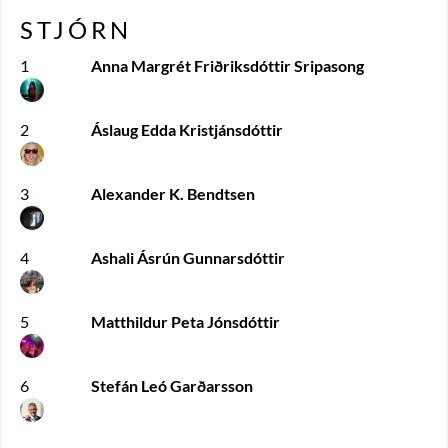
STJÓRN
1
Anna Margrét Friðriksdóttir Sripasong
2
Áslaug Edda Kristjánsdóttir
3
Alexander K. Bendtsen
4
Ashali Ásrún Gunnarsdóttir
5
Matthildur Peta Jónsdóttir
6
Stefán Leó Garðarsson