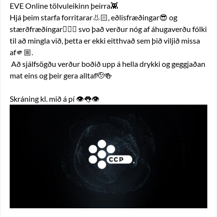
EVE Online tölvuleikinn þeirra👾
Hjá þeim starfa forritarar👃🏻, eðlisfræðingar😎 og 
stærðfræðingar☝🏻🤓 svo það verður nóg af áhugaverðu fólki 
til að mingla við, þetta er ekki eitthvað sem þið viljið missa 
af🫵🏼.
 Að sjálfsögðu verður boðið upp á hella drykki og geggjaðan 
mat eins og þeir gera alltaf🫡🍻
Skráning kl. mið á pí 👁️👅👁️