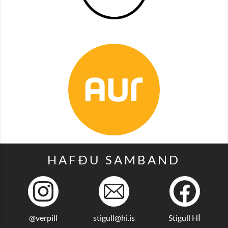
HAFÐU SAMBAND
@verpill
stigull@hi.is
Stigull HÍ