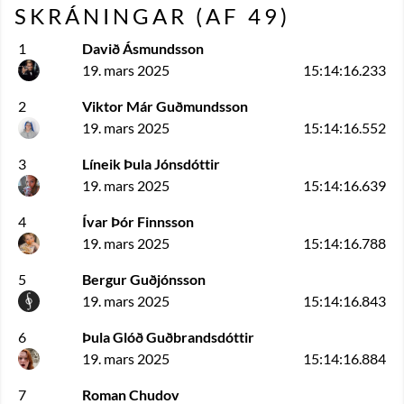
SKRÁNINGAR (AF
49
)
1
Davið Ásmundsson
19. mars 2025
15:14:16.233
2
Viktor Már Guðmundsson
19. mars 2025
15:14:16.552
3
Líneik Þula Jónsdóttir
19. mars 2025
15:14:16.639
4
Ívar Þór Finnsson
19. mars 2025
15:14:16.788
5
Bergur Guðjónsson
19. mars 2025
15:14:16.843
6
Þula Glóð Guðbrandsdóttir
19. mars 2025
15:14:16.884
7
Roman Chudov