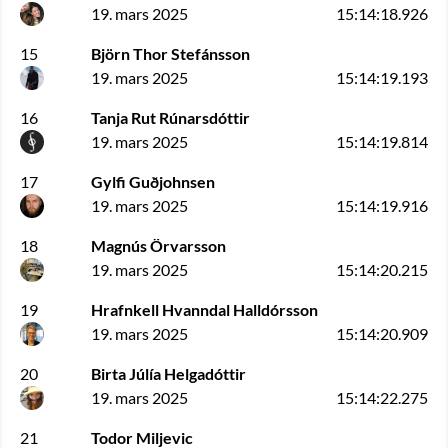
19. mars 2025
15:14:18.926
15
Björn Thor Stefánsson
19. mars 2025
15:14:19.193
16
Tanja Rut Rúnarsdóttir
19. mars 2025
15:14:19.814
17
Gylfi Guðjohnsen
19. mars 2025
15:14:19.916
18
Magnús Örvarsson
19. mars 2025
15:14:20.215
19
Hrafnkell Hvanndal Halldórsson
19. mars 2025
15:14:20.909
20
Birta Júlía Helgadóttir
19. mars 2025
15:14:22.275
21
Todor Miljevic