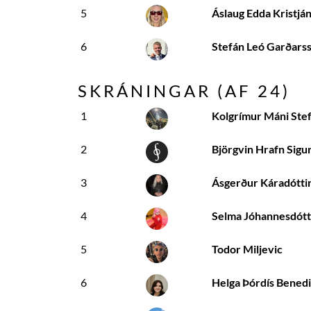
5
Áslaug Edda Kristján
6
Stefán Leó Garðars
SKRÁNINGAR (AF
24
)
1
Kolgrímur Máni Ste
2
Björgvin Hrafn Sigu
3
Ásgerður Káradótti
4
Selma Jóhannesdótt
5
Todor Miljevic
6
Helga Þórdís Benedi