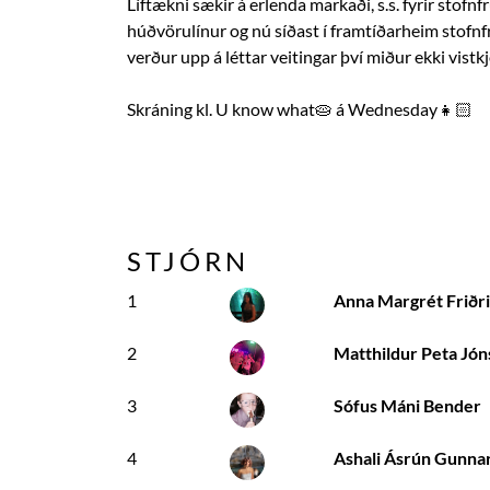
Líftækni sækir á erlenda markaði, s.s. fyrir stofnfr
húðvörulínur og nú síðast í framtíðarheim stofn
verður upp á léttar veitingar því miður ekki vistk
Skráning kl. U know what🥧 á Wednesday👧🏻
STJÓRN
1
Anna Margrét Friðri
2
Matthildur Peta Jón
3
Sófus Máni Bender
4
Ashali Ásrún Gunnar