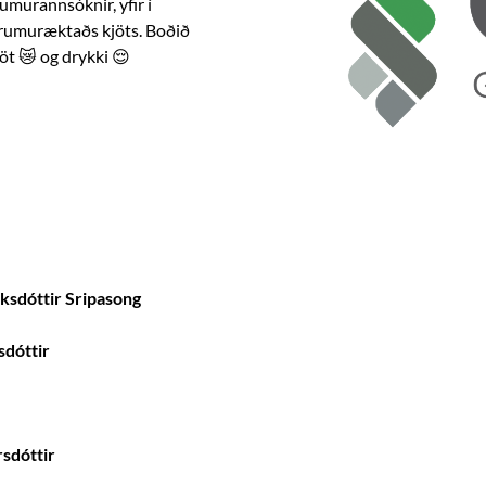
umurannsóknir, yfir í 
frumuræktaðs kjöts. Boðið 
jöt 😿 og drykki 😌
ksdóttir Sripasong
sdóttir
sdóttir