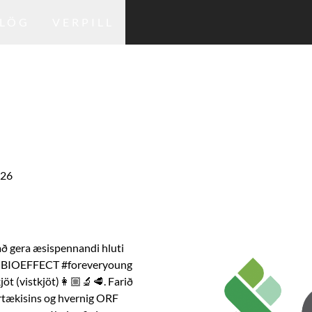
LÖG
VERPILL
926
að gera æsispennandi hluti 
frá BIOEFFECT #foreveryoung 
t (vistkjöt)👩🏼‍🔬🥩. Farið 
rtækisins og hvernig ORF 