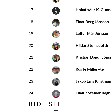
17
Hólmfríður K. Gunna
18
Einar Berg Jónsson
19
Leifur Már Jónsson
20
Hildur Steinsdóttir
21
Kristján Dagur Jóns
22
Rugile Milleryte
23
Jakob Lars Kristma
24
Ólafur Steinar Ragn
BIÐLISTI