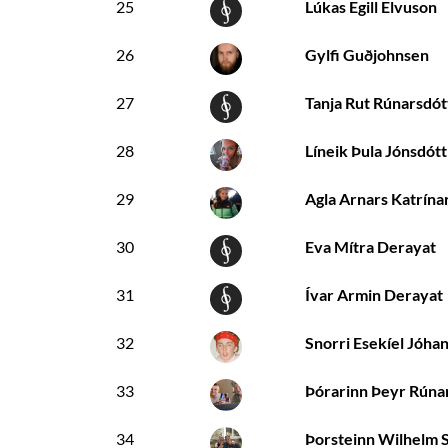
25
Lúkas Egill Elvuson
26
Gylfi Guðjohnsen
27
Tanja Rut Rúnarsdót
28
Líneik Þula Jónsdótt
29
Agla Arnars Katrína
30
Eva Mítra Derayat
31
Ívar Armin Derayat
32
Snorri Esekíel Jóha
33
Þórarinn Þeyr Rúna
34
Þorsteinn Wilhelm 