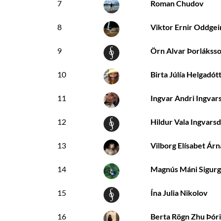
7
Roman Chudov
8
Viktor Ernir Oddgei
9
Örn Alvar Þorlákss
10
Birta Júlía Helgadótt
11
Ingvar Andri Ingvar
12
Hildur Vala Ingvarsd
13
Vilborg Elísabet Árn
14
Magnús Máni Sigurg
15
Ína Julia Nikolov
16
Berta Rögn Zhu Þóri