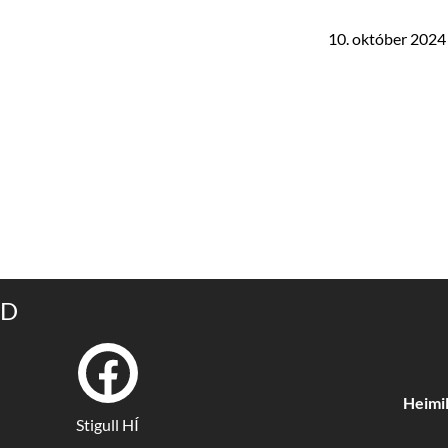
10. október 2024
ND
Heimil
Stigull HÍ