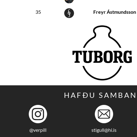
35
Freyr Ástmundsson
HAFÐU SAMBA
@verpill
stigull@hi.is