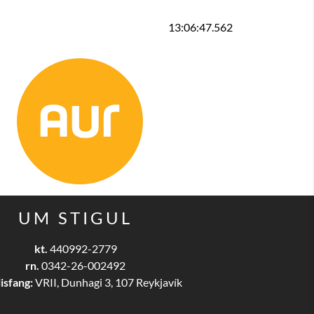
13:06:47.562
UM STIGUL
kt.
440992-2779
rn.
0342-26-002492
isfang:
VRII, Dunhagi 3, 107 Reykjavík