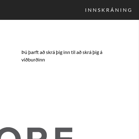
INNSKRÁNING
Þú þarft að skrá þig inn til að skrá þig á
viðburðinn