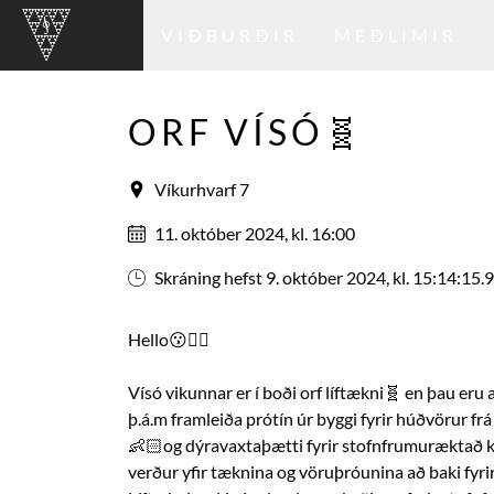
VIÐBURÐIR
MEÐLIMIR
ORF VÍSÓ🧬
Víkurhvarf 7
11. október 2024, kl. 16:00
Skráning hefst 9. október 2024, kl. 15:14:15.
Hello😗✌🏼
Vísó vikunnar er í boði orf líftækni🧬 en þau eru 
þ.á.m framleiða prótín úr byggi fyrir húðvörur 
👶🏻og dýravaxtaþætti fyrir stofnfrumuræktað kjö
verður yfir tæknina og vöruþróunina að baki fyri